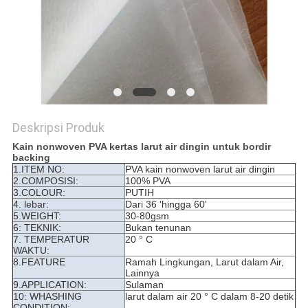
Deskripsi Produk
Kain nonwoven PVA kertas larut air dingin untuk bordir
backing
1.ITEM NO:
PVA kain nonwoven larut air dingin
2.COMPOSISI:
100% PVA
3.COLOUR:
PUTIH
4. lebar:
Dari 36 'hingga 60'
5.WEIGHT:
30-80gsm
6: TEKNIK:
Bukan tenunan
7. TEMPERATUR
20 ° C
WAKTU:
8.FEATURE
Ramah Lingkungan, Larut dalam Air,
Lainnya
9.APPLICATION:
Sulaman
10: WHASHING
larut dalam air 20 ° C dalam 8-20 detik
CONDITION: