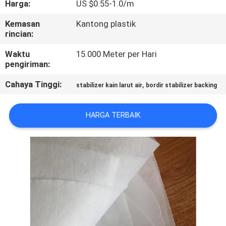
Harga:
US $0.55-1.0/m
KUALITAS
Kemasan
Kantong plastik
rincian:
BERITA
Waktu
15.000 Meter per Hari
pengiriman:
MINTA
Cahaya Tinggi:
,
KUTIPAN
stabilizer kain larut air
bordir stabilizer backing
HARGA TERBAIK
SITEMAP
PRIVACY
POLICY