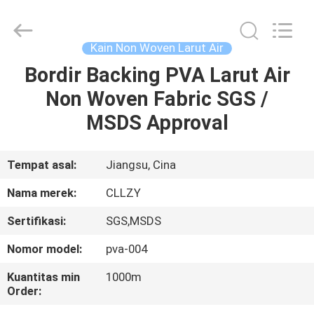
Changzhou
Greencradleland
Macromolecule
Materials
Co.,
Kain Non Woven Larut Air
Ltd..
All
Rights
Bordir Backing PVA Larut Air
RUMAH
Reserved.
Non Woven Fabric SGS /
PRODUK
MSDS Approval
TENTANG
Tempat asal:
Jiangsu, Cina
KAMI
Nama merek:
CLLZY
Sertifikasi:
SGS,MSDS
TUR
Nomor model:
pva-004
PABRIK
Kuantitas min
1000m
Order:
KONTROL