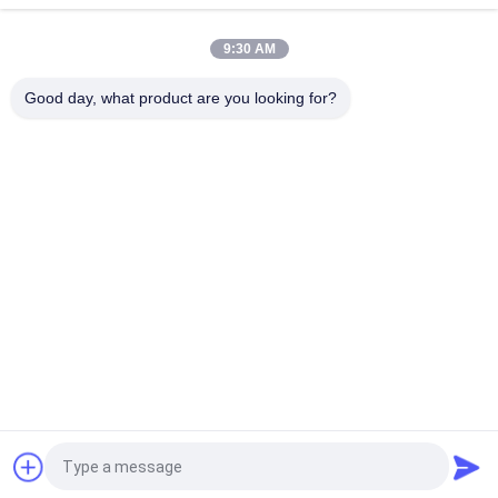
Embossed Cold Water Soluble Fabric, 100% Bordir Backing PVA
9:30 AM
30gsm Larut Air Non Woven Fabric / Melarutkan Bordir Kain
Untuk Renda Tekstil Backing
Good day, what product are you looking for?
Bad Request
Semua
Film Pelepasan 
Film Larut Air PVA
Larut Air
Film Larut Air Untuk 
PVA Water Soluble 
Bordir
Bag
Tas Laundry Larut 
Kain Non Woven 
Air
Larut Air
Seleksi Bibit Larut 
Film Plastik 
Air PVA
Biodegradable
Quote request suatu