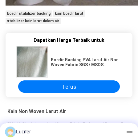
bordir stabilizer backing
kain bordir larut
stabilizer kain larut dalam air
Dapatkan Harga Terbaik untuk
Bordir Backing PVA Larut Air Non
Woven Fabric SGS / MSDS
Approval
Terus
Kain Non Woven Larut Air
PVA Air Dingin Larut Non Woven Fabric Embossed Pattern For
Embroidery
Lucifer