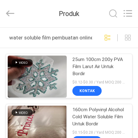
Changzhou
Greencradleland
Macromolecule
Produk
Materials
Co.,
Ltd..
All
Rights
RUMAH
Reserved.
water soluble film pembuatan online
PRODUK
25um 100cm 200y PVA
Film Larut Air Untuk
TENTANG
Bordir
KAMI
$0.12-$0.30 / Yard MOQ:200 gulungan
KONTAK
TUR
160cm Polyvinyl Alcohol
PABRIK
Cold Water Soluble Film
Untuk Bordir
KONTROL
$0.15-$0.28 / Yard MOQ:200 gulungan