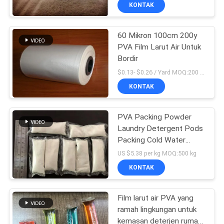
KUALITAS
KONTAK
60 Mikron 100cm 200y
BERITA
PVA Film Larut Air Untuk
Bordir
MINTA
$0.13- $0.26 / Yard MOQ:200 gulungan
KUTIPAN
KONTAK
SITEMAP
PVA Packing Powder
Laundry Detergent Pods
Packing Cold Water
PRIVACY
Soluble Film
US $5.38 per kg MOQ:500 kg
POLICY
KONTAK
Film larut air PVA yang
ramah lingkungan untuk
kemasan deterjen rumah