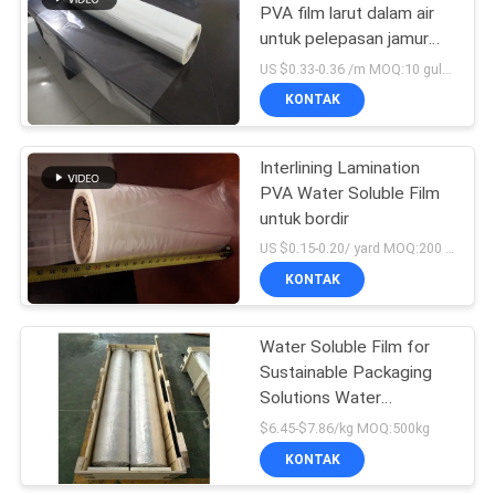
PVA film larut dalam air
untuk pelepasan jamur
marmer buatan-CLLZY
US $0.33-0.36 /m MOQ:10 gulungan
film pelindung
KONTAK
Interlining Lamination
PVA Water Soluble Film
untuk bordir
US $0.15-0.20/ yard MOQ:200 gulungan
KONTAK
Water Soluble Film for
Sustainable Packaging
Solutions Water
Solubility≤10min
$6.45-$7.86/kg MOQ:500kg
Temperature Resistance
KONTAK
170C-180C