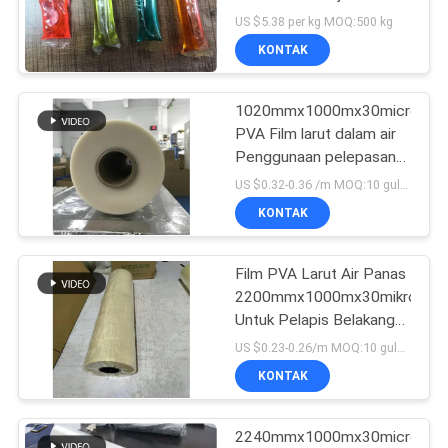
tangga
US $5.38 per kg MOQ:500 kg
KONTAK
1020mmx1000mx30micron
PVA Film larut dalam air
Penggunaan pelepasan
Marmer buatan
US $0.32-0.36 /m MOQ:10 gulungan
KONTAK
Film PVA Larut Air Panas
2200mmx1000mx30mikron
Untuk Pelapis Belakang
Marmer Buatan
US $0.23-0.26/m MOQ:10 gulungan
KONTAK
2240mmx1000mx30micron