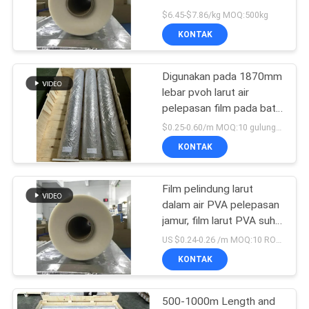
lingkungan 30μm 40μm
$6.45-$7.86/kg MOQ:500kg
ideal untuk kemasan dan
KONTAK
aplikasi industri
Digunakan pada 1870mm
lebar pvoh larut air
pelepasan film pada batu
marmer buatan dan batu
$0.25-0.60/m MOQ:10 gulungan
kuarsa
KONTAK
Film pelindung larut
dalam air PVA pelepasan
jamur, film larut PVA suhu
tinggi
US $0.24-0.26 /m MOQ:10 ROLLS
(1840mmx1000mx35um)
KONTAK
500-1000m Length and