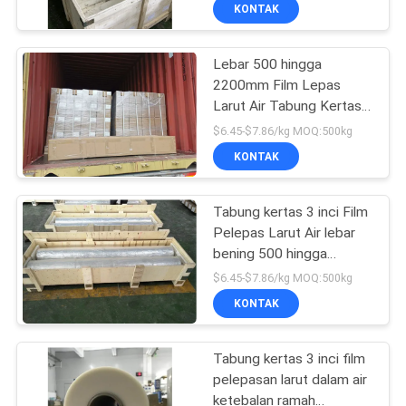
Environmentally Friendly
KUALITAS
KONTAK
500-1000m Length
Lebar 500 hingga
BERITA
2200mm Film Lepas
Larut Air Tabung Kertas
MINTA
Bening 3 Inci Cocok
$6.45-$7.86/kg MOQ:500kg
untuk Aplikasi
KUTIPAN
KONTAK
Pengemasan Industri
SITEMAP
Tabung kertas 3 inci Film
Pelepas Larut Air lebar
bening 500 hingga
PRIVACY
2200mm ideal untuk
$6.45-$7.86/kg MOQ:500kg
pengemasan dan aplikasi
POLICY
KONTAK
industri
Tabung kertas 3 inci film
pelepasan larut dalam air
ketebalan ramah