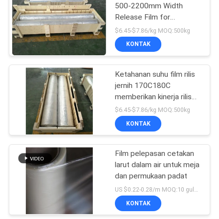
500-2200mm Width
Release Film for
Packaging Solutions
$6.45-$7.86/kg MOQ:500kg
KONTAK
Ketahanan suhu film rilis
jernih 170C180C
memberikan kinerja rilis
dan ketahanan termal di
$6.45-$7.86/kg MOQ:500kg
jalur manufaktur
KONTAK
Film pelepasan cetakan
larut dalam air untuk meja
dan permukaan padat
US $0.22-0.28/m MOQ:10 gulungan
KONTAK