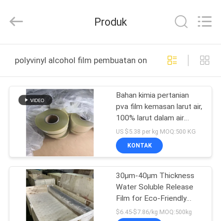
Changzhou
Greencradleland
Macromolecule
Produk
Materials
Co.,
Ltd..
All
Rights
RUMAH
Reserved.
polyvinyl alcohol film pembuatan online
PRODUK
Bahan kimia pertanian
pva film kemasan larut air,
TENTANG
100% larut dalam air
KAMI
tanpa pati
US $5.38 per kg MOQ:500 KG
KONTAK
TUR
30μm-40μm Thickness
PABRIK
Water Soluble Release
Film for Eco-Friendly
KONTROL
Packaging
$6.45-$7.86/kg MOQ:500kg