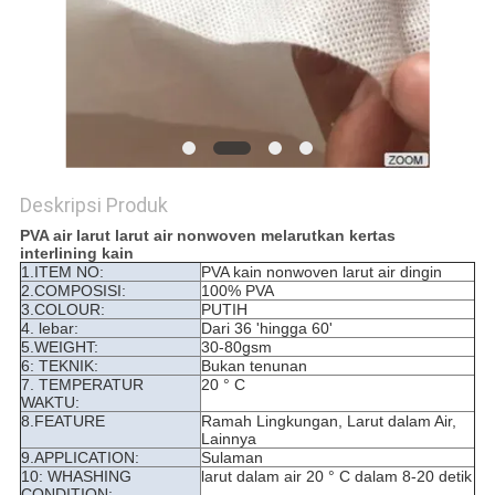
Deskripsi Produk
PVA air larut larut air nonwoven melarutkan kertas
interlining kain
1.ITEM NO:
PVA kain nonwoven larut air dingin
2.COMPOSISI:
100% PVA
3.COLOUR:
PUTIH
4. lebar:
Dari 36 'hingga 60'
5.WEIGHT:
30-80gsm
6: TEKNIK:
Bukan tenunan
7. TEMPERATUR
20 ° C
WAKTU:
8.FEATURE
Ramah Lingkungan, Larut dalam Air,
Lainnya
9.APPLICATION:
Sulaman
10: WHASHING
larut dalam air 20 ° C dalam 8-20 detik
CONDITION: