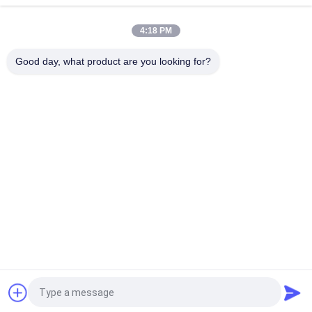
Embossed Cold Water Soluble Fabric, 100% Bordir Backing PVA
4:18 PM
30gsm Larut Air Non Woven Fabric / Melarutkan Bordir Kain
Untuk Renda Tekstil Backing
Good day, what product are you looking for?
Bad Request
Semua
Film Pelepasan 
Film Larut Air PVA
Larut Air
Film Larut Air Untuk 
PVA Water Soluble 
Bordir
Bag
Tas Laundry Larut 
Kain Non Woven 
Air
Larut Air
Seleksi Bibit Larut 
Film Plastik 
Air PVA
Biodegradable
Quote request suatu