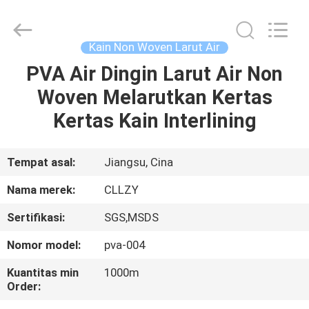
Changzhou
Greencradleland
Macromolecule
Materials
Co.,
Kain Non Woven Larut Air
Ltd..
All
Rights
PVA Air Dingin Larut Air Non
RUMAH
Reserved.
Woven Melarutkan Kertas
PRODUK
Kertas Kain Interlining
TENTANG
Tempat asal:
Jiangsu, Cina
KAMI
Nama merek:
CLLZY
Sertifikasi:
SGS,MSDS
TUR
Nomor model:
pva-004
PABRIK
Kuantitas min
1000m
Order:
KONTROL