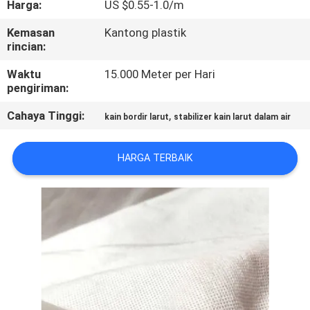
Harga:
US $0.55-1.0/m
KUALITAS
Kemasan
Kantong plastik
rincian:
BERITA
Waktu
15.000 Meter per Hari
pengiriman:
MINTA
Cahaya Tinggi:
,
KUTIPAN
kain bordir larut
stabilizer kain larut dalam air
HARGA TERBAIK
SITEMAP
PRIVACY
POLICY