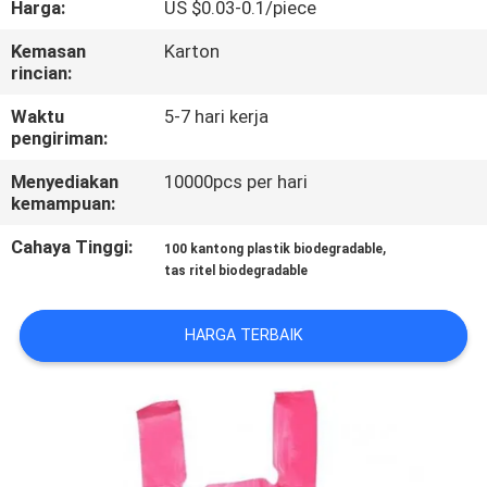
Harga:
US $0.03-0.1/piece
KUALITAS
Kemasan
Karton
rincian:
BERITA
Waktu
5-7 hari kerja
pengiriman:
MINTA
Menyediakan
10000pcs per hari
KUTIPAN
kemampuan:
Cahaya Tinggi:
,
100 kantong plastik biodegradable
SITEMAP
tas ritel biodegradable
PRIVACY
HARGA TERBAIK
POLICY