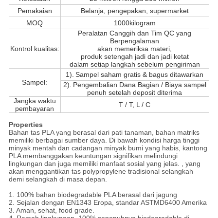
Pemakaian
Belanja, pengepakan, supermarket
MOQ
1000kilogram
Peralatan Canggih dan Tim QC yang
Berpengalaman
Kontrol kualitas:
akan memeriksa materi,
produk setengah jadi dan jadi ketat
dalam setiap langkah sebelum pengiriman
1).
Sampel saham gratis & bagus ditawarkan
Sampel:
2).
Pengembalian Dana Bagian / Biaya sampel
penuh setelah deposit diterima
Jangka waktu
T / T, L / C
pembayaran
Properties
Bahan tas PLA yang berasal dari pati tanaman, bahan matriks
memiliki berbagai sumber daya. Di bawah kondisi harga tinggi
minyak mentah dan cadangan minyak bumi yang habis, kantong
PLA membanggakan keuntungan signifikan melindungi
lingkungan dan juga memiliki manfaat sosial yang jelas. , yang
akan menggantikan tas polypropylene tradisional selangkah
demi selangkah di masa depan.
1. 100% bahan biodegradable PLA berasal dari jagung
2. Sejalan dengan EN1343 Eropa, standar ASTMD6400 Amerika
3. Aman, sehat, food grade.