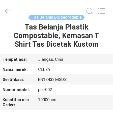
Changzhou
Greencradleland
Macromolecule
Materials
Co.,
Tas Belanja Biodegradable
Ltd..
All
Rights
Tas Belanja Plastik
RUMAH
Reserved.
Compostable, Kemasan T
PRODUK
Shirt Tas Dicetak Kustom
TENTANG
Tempat asal:
Jiangsu, Cina
KAMI
Nama merek:
CLLZY
Sertifikasi:
EN13432,MSDS
TUR
Nomor model:
pla-002
PABRIK
Kuantitas min
10000pcs
Order:
KONTROL