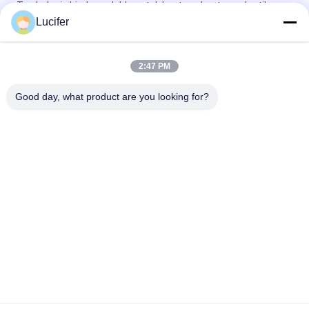
Tas belanja biodegradable cetak kustom, kantong plastik yang
bisa diurai
Lucifer
Cornstarch Biodegradable Tas Belanja Plastik Ramah
Lingkungan EN13432 / Persetujuan MSDS
2:47 PM
100% Tas Belanja Biodegradable, Tas Belanja T Shirt Kompos
Good day, what product are you looking for?
Bad Request
Semua
Film Pelepasan 
Film Larut Air PVA
Larut Air
Film Larut Air Untuk 
PVA Water Soluble 
Bordir
Bag
Tas Laundry Larut 
Kain Non Woven 
Air
Larut Air
Seleksi Bibit Larut 
Film Plastik 
Air PVA
Biodegradable